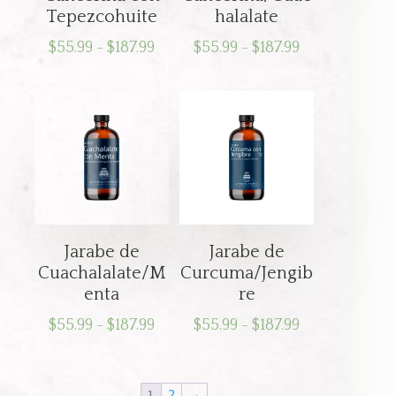
Tepezcohuite
halalate
Rango
Rango
$
55.99
-
$
187.99
$
55.99
-
$
187.99
de
de
precios:
precios:
desde
desde
$55.99
$55.99
hasta
hasta
$187.99
$187.99
Jarabe de
Jarabe de
Cuachalalate/M
Curcuma/Jengib
enta
re
Rango
Rango
$
55.99
-
$
187.99
$
55.99
-
$
187.99
de
de
precios:
precios:
1
2
→
desde
desde