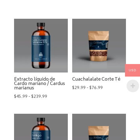
USD
Extracto líquido de
Cuachalalate Corte Té
Cardo mariano / Cardus
Rango
$
29.99
-
$
76.99
marianus
de
Rango
$
45.99
-
$
239.99
precios:
de
desde
precios:
$29.99
desde
hasta
$45.99
$76.99
hasta