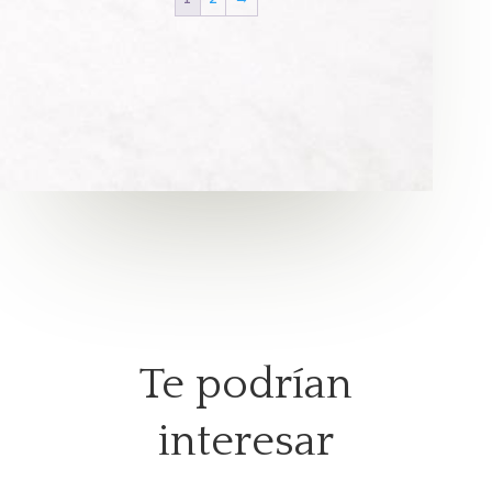
$55.99
$55.99
hasta
hasta
$187.99
$187.99
Te podrían
interesar