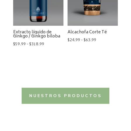
$239.99
Extracto líquido de
Alcachofa Corte Té
Ginkgo / Ginkgo biloba
Rango
$
24.99
-
$
63.99
Rango
$
59.99
-
$
318.99
de
de
precios:
precios:
desde
desde
$24.99
$59.99
hasta
hasta
$63.99
$318.99
NUESTROS PRODUCTOS