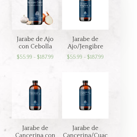
Jarabe de Ajo
Jarabe de
con Cebolla
Ajo/Jengibre
Rango
Rango
$
55.99
-
$
187.99
$
55.99
-
$
187.99
de
de
precios:
precios:
desde
desde
$55.99
$55.99
hasta
hasta
$187.99
$187.99
Jarabe de
Jarabe de
Cancerina con
Cancerina/Cuac