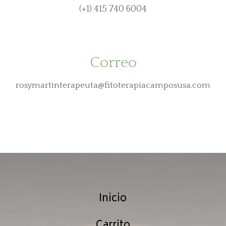
(+1) 415 740 6004
Correo
rosymartinterapeuta@fitoterapiacamposusa.com
Inicio
Carrito