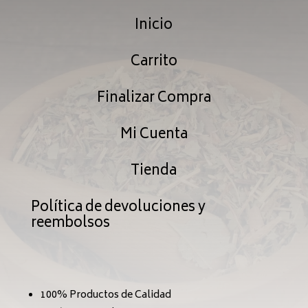
hast
Inicio
hasta
$239
$239.99
Carrito
Finalizar Compra
Mi Cuenta
Tienda
Política de devoluciones y
reembolsos
100% Productos de Calidad