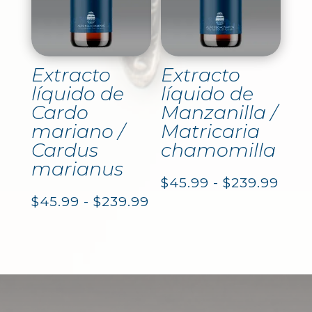
$45.
hasta
hast
$187.99
$239
Extracto
Extracto
líquido de
líquido de
Cardo
Manzanilla /
mariano /
Matricaria
Cardus
chamomilla
marianus
Ran
$
45.99
-
$
239.99
Rango
$
45.99
-
$
239.99
de
de
prec
precios:
des
desde
$45.
$45.99