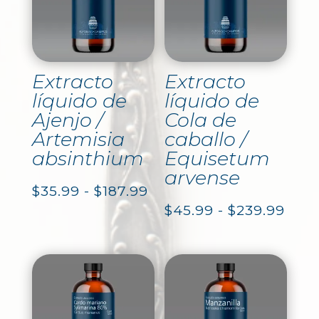
Extracto
Extracto
líquido de
líquido de
Ajenjo /
Cola de
Artemisia
caballo /
absinthium
Equisetum
arvense
Rango
$
35.99
-
$
187.99
Ran
$
45.99
-
$
239.99
de
de
precios:
prec
desde
des
$35.99