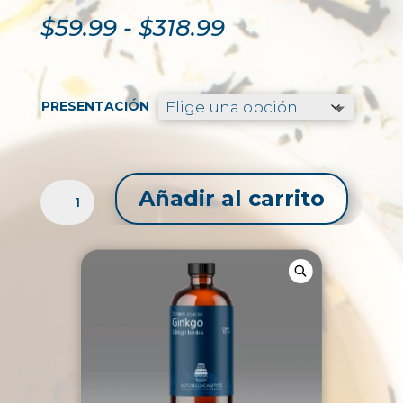
Rango
$
59.99
-
$
318.99
de
precios:
desde
$59.99
PRESENTACIÓN
hasta
$318.99
EXTRACTO
Añadir al carrito
LÍQUIDO
DE
GINKGO
/
GINKGO
BILOBA
CANTIDAD