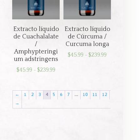
$239.99
$239.99
Extracto líquido
Extracto líquido
de Cuachalalate
de Cúrcuma /
/
Curcuma longa
Amphypteringi
Rango
$
45.99
-
$
239.99
um adstringens
de
Rango
$
45.99
-
$
239.99
precios:
de
desde
precios:
$45.99
←
1
2
3
4
5
6
7
…
10
11
12
desde
hasta
$45.99
→
$239.99
hasta
$239.99