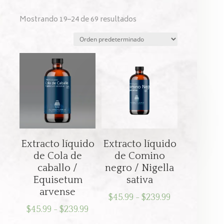
Mostrando 19–24 de 69 resultados
Extracto líquido
Extracto líquido
de Cola de
de Comino
caballo /
negro / Nigella
Equisetum
sativa
arvense
Rango
$
45.99
-
$
239.99
Rango
$
45.99
-
$
239.99
de
de
precios: