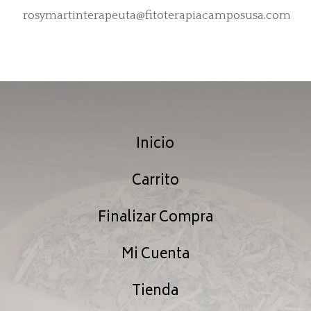
rosymartinterapeuta@fitoterapiacamposusa.com
Inicio
Carrito
Finalizar Compra
Mi Cuenta
Tienda