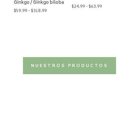
Ginkgo / Ginkgo biloba
Rango
$
24.99
-
$
63.99
Rango
$
59.99
-
$
318.99
de
de
precios:
precios:
desde
desde
$24.99
$59.99
hasta
hasta
$63.99
$318.99
NUESTROS PRODUCTOS