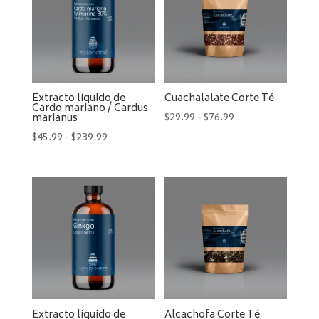
Extracto líquido de
Cuachalalate Corte Té
Cardo mariano / Cardus
Rango
$
29.99
-
$
76.99
marianus
de
Rango
$
45.99
-
$
239.99
precios:
de
desde
precios:
$29.99
desde
hasta
$45.99
$76.99
hasta
$239.99
Extracto líquido de
Alcachofa Corte Té