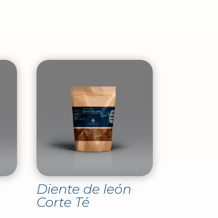
é
Diente de león
Corte Té
go