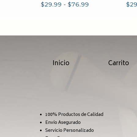
Rango
$
29.99
-
$
76.99
$
29
de
precios:
desde
$29.99
Inicio
Carrito
hasta
$76.99
100% Productos de Calidad
Envío Asegurado
Servicio Personalizado