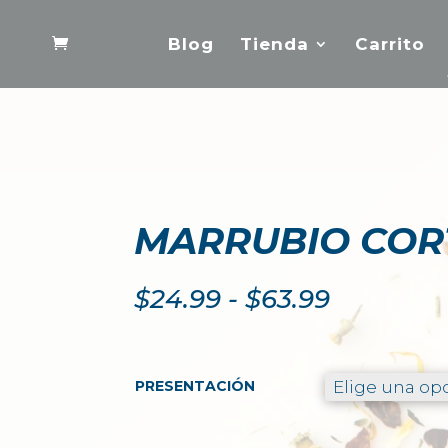
Blog
Tienda
Carrito
MARRUBIO COR
Rango
$
24.99
-
$
63.99
de
precios:
desde
$24.99
PRESENTACIÓN
hasta
$63.99