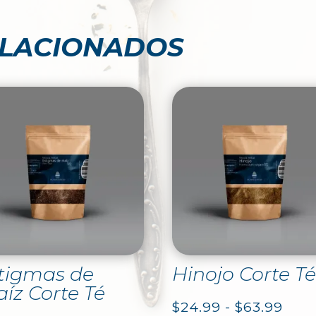
ELACIONADOS
tigmas de
Hinojo Corte T
íz Corte Té
Ran
$
24.99
-
$
63.99