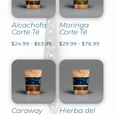
Alcachofa
Moringa
Corte Té
Corte Té
Rango
Rang
$
24.99
-
$
63.99
$
29.99
-
$
76.99
de
de
precios:
precio
desde
desd
$24.99
$29.9
hasta
hasta
$63.99
$76.9
Caraway
Hierba del