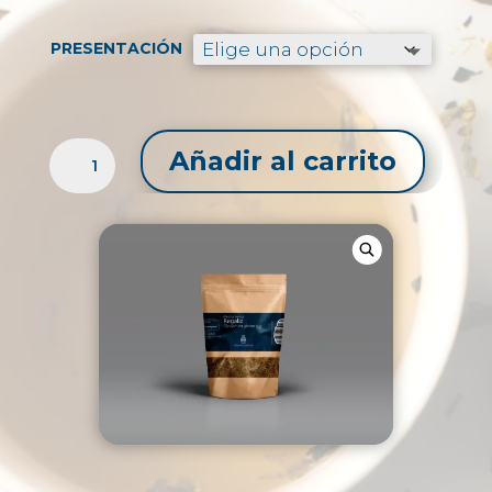
precios:
desde
$29.99
PRESENTACIÓN
hasta
$76.99
REGALIZ
Añadir al carrito
CORTE
TÉ
CANTIDAD