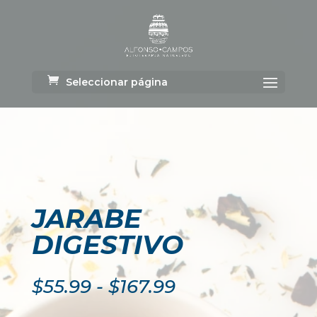
Seleccionar página
JARABE
DIGESTIVO
Rango
$
55.99
-
$
167.99
de