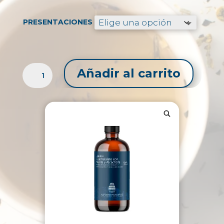
precios:
desde
$55.99
PRESENTACIONES
hasta
$167.99
JARABE
Añadir al carrito
DIGESTIVO
CANTIDAD