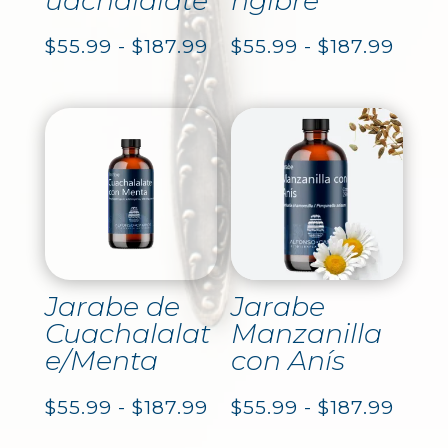
uachalalate
ngibre
Rango
Rang
$
55.99
-
$
187.99
$
55.99
-
$
187.99
de
de
precios:
preci
desde
desd
$55.99
$55.
hasta
hast
$187.99
$187.
Jarabe de
Jarabe
Cuachalalat
Manzanilla
e/Menta
con Anís
Rango
Rang
$
55.99
-
$
187.99
$
55.99
-
$
187.99
de
de