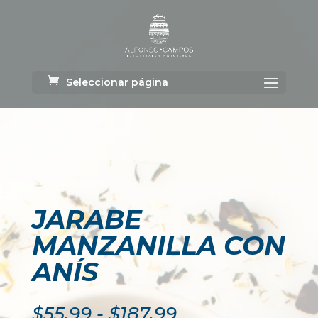
Seleccionar página
JARABE
MANZANILLA CON
ANÍS
Rango
$
55.99
-
$
187.99