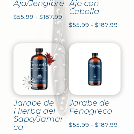
Ajo/Jengibre
Ajo con
Cebolla
Rango
$
55.99
-
$
187.99
Rang
$
55.99
-
$
187.99
de
de
precios:
preci
desde
desd
$55.99
$55.
hasta
hast
$187.99
$187.
Jarabe de
Jarabe de
Hierba del
Fenogreco
Sapo/Jamai
Rang
$
55.99
-
$
187.99
ca