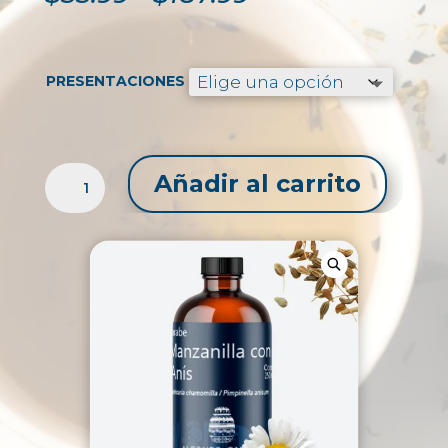
de
precios:
desde
$55.99
PRESENTACIONES
hasta
$187.99
JARABE
Añadir al carrito
MANZANILLA
CON
ANÍS
CANTIDAD