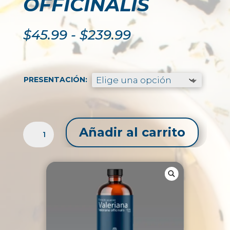
OFFICINALIS
Rango
$
45.99
-
$
239.99
de
precios:
desde
$45.99
PRESENTACIÓN:
hasta
$239.99
EXTRACTO
Añadir al carrito
LÍQUIDO
DE
VALERIANA
/
VALERIANA
OFFICINALIS
CANTIDAD