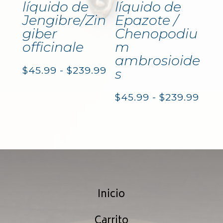
líquido de
líquido de
Jengibre/Zin
Epazote /
giber
Chenopodiu
officinale
m
ambrosioide
Rango
$
45.99
-
$
239.99
s
de
Ran
$
45.99
-
$
239.99
precios:
de
desde
prec
$45.99
des
hasta
$45.
$239.99
Inicio
hast
$239
Carrito