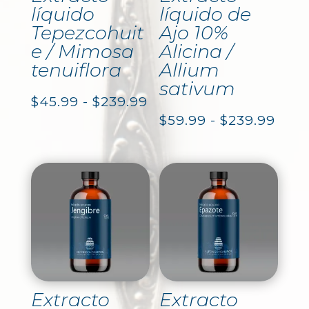
líquido
líquido de
Tepezcohuit
Ajo 10%
e / Mimosa
Alicina /
tenuiflora
Allium
sativum
Rango
$
45.99
-
$
239.99
Ran
$
59.99
-
$
239.99
de
de
precios:
prec
desde
desd
$45.99
$59.
hasta
hast
$239.99
$239
Extracto
Extracto