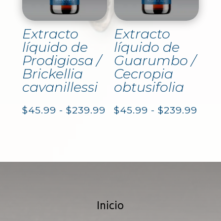
hasta
$239
$239.99
Extracto
Extracto
líquido de
líquido de
Prodigiosa /
Guarumbo /
Brickellia
Cecropia
cavanillessi
obtusifolia
Rango
Ran
$
45.99
-
$
239.99
$
45.99
-
$
239.99
de
de
precios:
prec
desde
des
$45.99
$45.
Inicio
hasta
hast