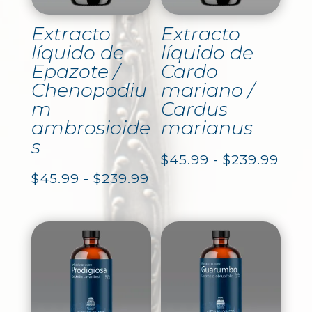
Extracto
Extracto
líquido de
líquido de
Epazote /
Cardo
Chenopodiu
mariano /
m
Cardus
ambrosioide
marianus
s
Ran
$
45.99
-
$
239.99
Rango
$
45.99
-
$
239.99
de
de
prec
precios:
des
desde
$45.
$45.99
hast