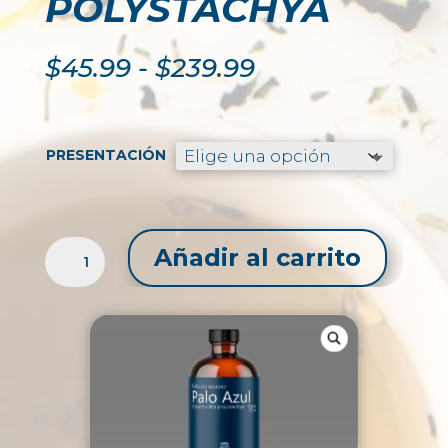
POLYSTACHYA
Rango
$
45.99
-
$
239.99
de
precios:
desde
$45.99
PRESENTACIÓN
hasta
$239.99
EXTRACTO
Añadir al carrito
LÍQUIDO
DE
PALO
AZUL
/
EYSENHARDTIA
POLYSTACHYA
CANTIDAD