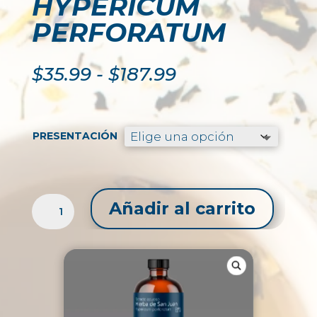
HYPERICUM
PERFORATUM
Rango
$
35.99
-
$
187.99
de
precios:
desde
$35.99
PRESENTACIÓN
hasta
$187.99
EXTRACTO
Añadir al carrito
LÍQUIDO
DE
HIERBA
DE
SAN
JUAN
/