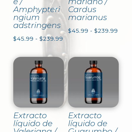
e /
mariano /
Amphypteri
Cardus
ngium
marianus
adstringens
Ran
$
45.99
-
$
239.99
Rango
$
45.99
-
$
239.99
de
de
prec
precios:
des
desde
$45.
$45.99
hast
hasta
$239
$239.99
Extracto
Extracto
líquido de
líquido de
Valeriana /
Guarumbo /