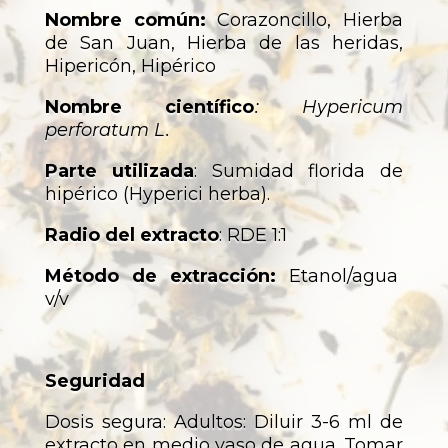
Nombre común:
Corazoncillo, Hierba
de San Juan, Hierba de las heridas,
Hipericón, Hipérico
Nombre científico
: Hypericum
perforatum L.
Parte utilizada
: Sumidad florida de
hipérico (Hyperici herba).
Radio del extracto
: RDE 1:1
Método de extracción:
Etanol/agua
v/v
Seguridad
Dosis segura: Adultos: Diluir 3-6 ml de
extracto en medio vaso de agua. Tomar