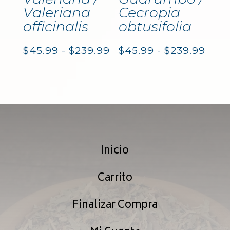
Valeriana
Cecropia
officinalis
obtusifolia
Rango
Ran
$
45.99
-
$
239.99
$
45.99
-
$
239.99
de
de
precios:
prec
desde
des
$45.99
$45.
Inicio
hasta
hast
$239.99
$239
Carrito
Finalizar Compra