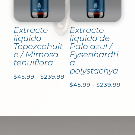
hast
hasta
$239
$239.99
Extracto
Extracto
líquido
líquido de
Tepezcohuit
Palo azul /
e / Mimosa
Eysenhardti
tenuiflora
a
polystachya
Rango
$
45.99
-
$
239.99
Ran
$
45.99
-
$
239.99
de
de
precios:
prec
desde
des
$45.99
$45.