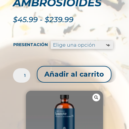
AMBROSIOIDES
Rango
$
45.99
-
$
239.99
de
precios:
desde
$45.99
PRESENTACIÓN
hasta
$239.99
EXTRACTO
Añadir al carrito
LÍQUIDO
DE
EPAZOTE
/
CHENOPODIUM
AMBROSIOIDES
CANTIDAD