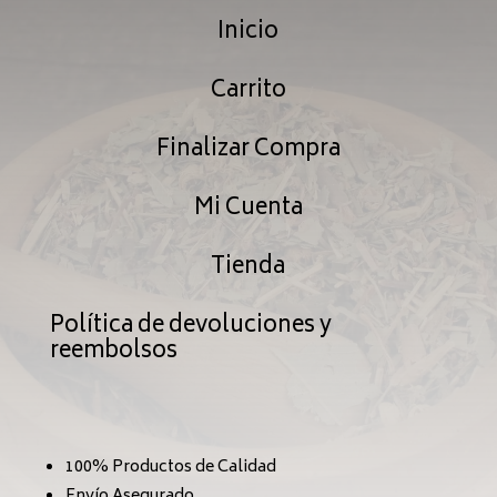
hasta
Inicio
hast
$239.99
$239
Carrito
Finalizar Compra
Mi Cuenta
Tienda
Política de devoluciones y
reembolsos
100% Productos de Calidad
Envío Asegurado