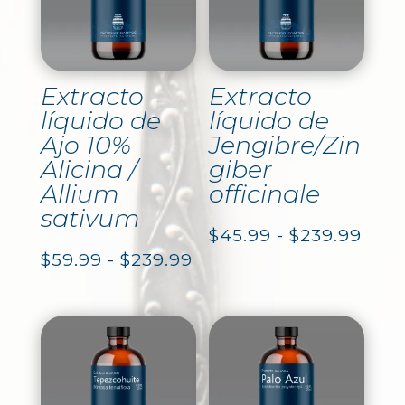
Extracto
Extracto
líquido de
líquido de
Ajo 10%
Jengibre/Zin
Alicina /
giber
Allium
officinale
sativum
Ran
$
45.99
-
$
239.99
Rango
$
59.99
-
$
239.99
de
de
prec
precios:
des
desde
$45.
$59.99