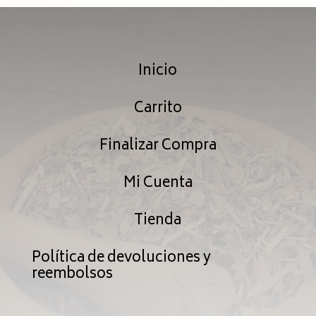
desd
$45.99
$59.
hasta
Inicio
hast
$239.99
$239
Carrito
Finalizar Compra
Mi Cuenta
Tienda
Política de devoluciones y
reembolsos