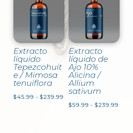
des
desde
$45.
$45.99
hast
hasta
$239
$239.99
Extracto
Extracto
líquido
líquido de
Tepezcohuit
Ajo 10%
e / Mimosa
Alicina /
tenuiflora
Allium
sativum
Rango
$
45.99
-
$
239.99
Ran
$
59.99
-
$
239.99
de
de
precios:
prec
desde