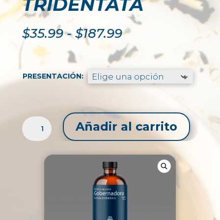
TRIDENTATA
Rango
$
35.99
-
$
187.99
de
precios:
desde
$35.99
PRESENTACIÓN:
hasta
$187.99
EXTRACTO
Añadir al carrito
LÍQUIDO
DE
GOBERNADORA
/
LARREA
TRIDENTATA
CANTIDAD