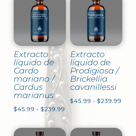
Extracto
Extracto
líquido de
líquido de
Cardo
Prodigiosa /
mariano /
Brickellia
Cardus
cavanillessi
marianus
Ran
$
45.99
-
$
239.99
Rango
$
45.99
-
$
239.99
de
de
prec
precios: