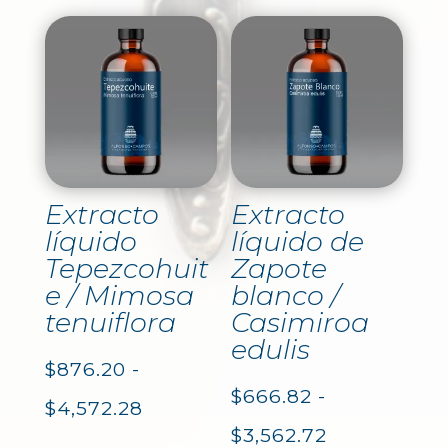
precios:
precios:
desde
desde
$876.20
$876.20
hasta
hasta
$4,572.28
$4,572.28
Extracto
Extracto
líquido
líquido de
Tepezcohuit
Zapote
e / Mimosa
blanco /
tenuiflora
Casimiroa
edulis
$
876.20
-
$
666.82
-
Rango
$
4,572.28
Rango
$
3,562.72
de