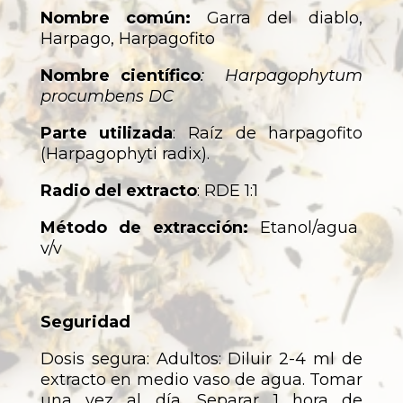
Nombre común:
Garra del diablo,
Harpago, Harpagofito
Nombre científico
: Harpagophytum
procumbens DC
Parte utilizada
: Raíz de harpagofito
(Harpagophyti radix).
Radio del extracto
: RDE 1:1
Método de extracción:
Etanol/agua
v/v
Seguridad
Dosis segura: Adultos: Diluir 2-4 ml de
extracto en medio vaso de agua. Tomar
una vez al día. Separar 1 hora de