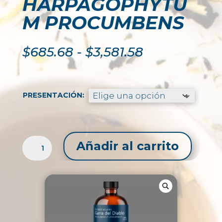
HARPAGOPHYTU
M PROCUMBENS
Rango
$
685.68
-
$
3,581.58
de
precios:
desde
$685.68
PRESENTACIÓN:
hasta
$3,581.58
EXTRACTO
Añadir al carrito
LÍQUIDO
DE
GARRA
DEL
DIABLO
/
HARPAGOPHYTUM