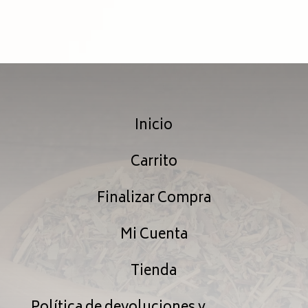
de
precios:
precios:
desde
desde
$876.20
$666.82
hasta
Inicio
hasta
$4,572.28
$3,562.72
Carrito
Finalizar Compra
Mi Cuenta
Tienda