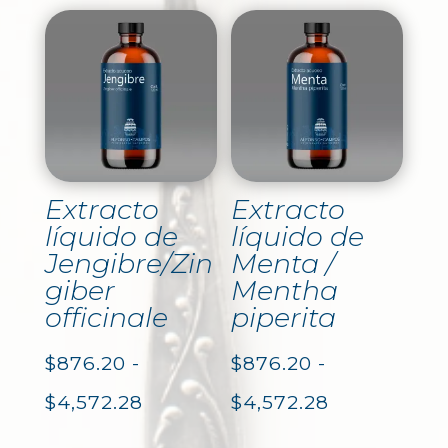
Extracto
Extracto
líquido de
líquido de
Jengibre/Zin
Menta /
giber
Mentha
officinale
piperita
$
876.20
-
$
876.20
-
Rango
Rango
$
4,572.28
$
4,572.28
de
de