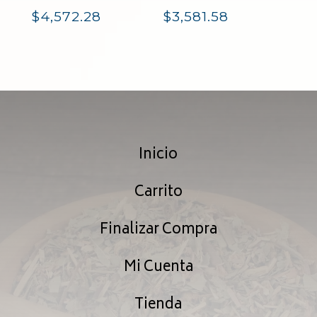
Rango
Rango
$
4,572.28
$
3,581.58
de
de
precios:
precios:
desde
desde
$876.20
$685.68
Inicio
hasta
hasta
$4,572.28
$3,581.58
Carrito
Finalizar Compra
Mi Cuenta
Tienda