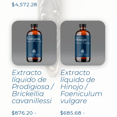
de
Rango
$
4,572.28
precios:
de
desde
precios:
$876.20
desde
hasta
$876.20
$4,572.28
hasta
$4,572.28
Extracto
Extracto
líquido de
líquido de
Prodigiosa /
Hinojo /
Brickellia
Foeniculum
cavanillessi
vulgare
$
876.20
-
$
685.68
-