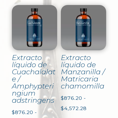
Extracto
Extracto
líquido de
líquido de
Cuachalalat
Manzanilla /
e /
Matricaria
Amphypteri
chamomilla
ngium
$
876.20
-
adstringens
Rango
$
4,572.28
$
876.20
-