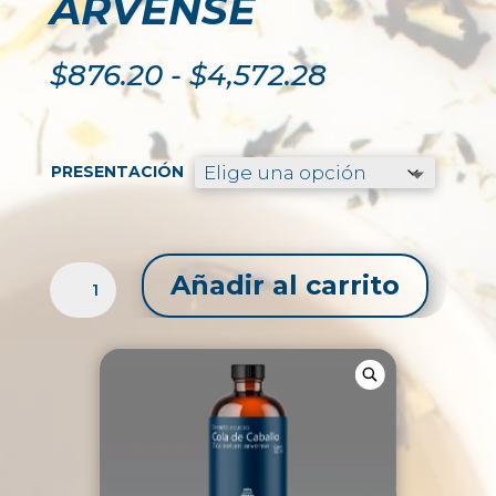
ARVENSE
Rango
$
876.20
-
$
4,572.28
de
precios:
desde
$876.20
PRESENTACIÓN
hasta
$4,572.28
EXTRACTO
Añadir al carrito
LÍQUIDO
DE
COLA
DE
CABALLO
/
EQUISETUM
ARVENSE