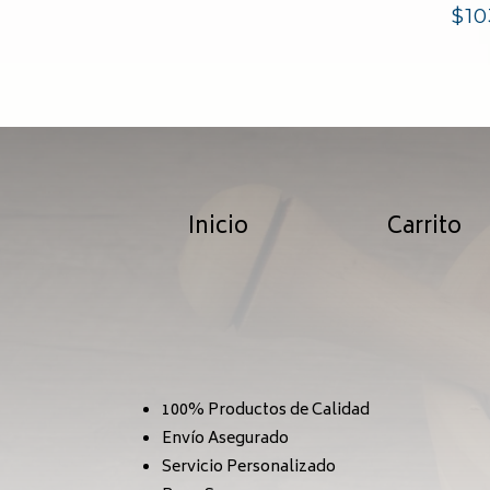
$
10
Inicio
Carrito
100% Productos de Calidad
Envío Asegurado
Servicio Personalizado