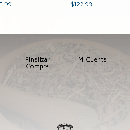
3.99
$
122.99
Finalizar
Mi Cuenta
Compra