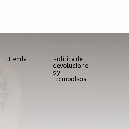
Tienda
Política de
devolucione
s y
reembolsos