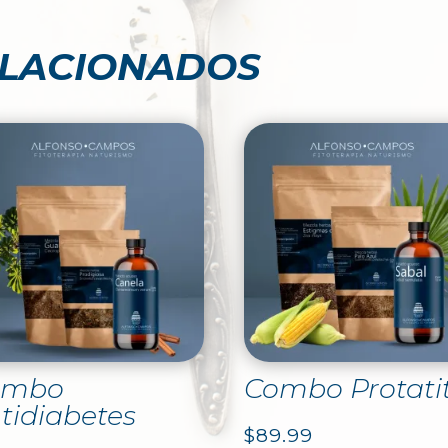
ELACIONADOS
ombo
Combo Protatit
tidiabetes
$
89.99