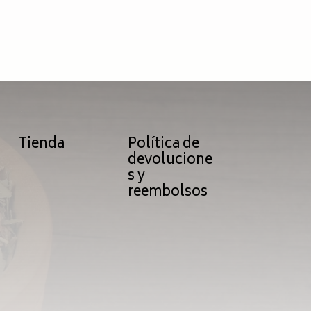
Tienda
Política de
devolucione
s y
reembolsos