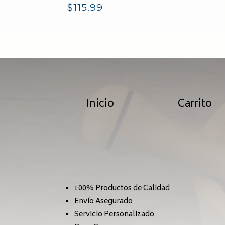
$
115.99
Inicio
Carrito
100% Productos de Calidad
Envío Asegurado
Servicio Personalizado