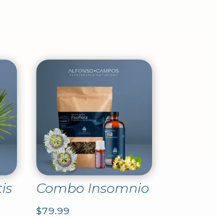
is
Combo Insomnio
$
79.99