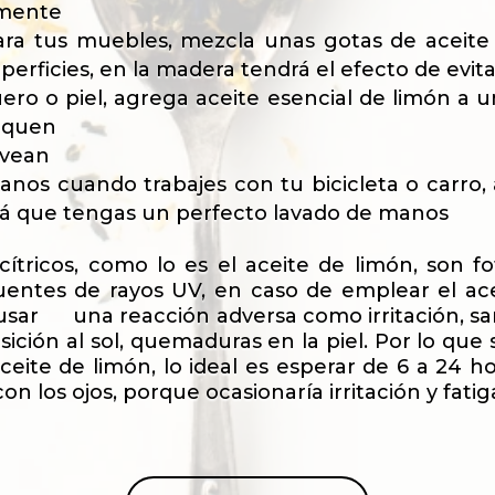
ilmente
para tus muebles, mezcla unas gotas de aceite
 superficies, en la madera tendrá el efecto de evi
ro o piel, agrega aceite esencial de limón a 
sequen
 vean
manos cuando trabajes con tu bicicleta o carro
ará que tengas un perfecto lavado de manos
 cítricos, como lo es el aceite de limón, son f
 fuentes de rayos UV, en caso de emplear el ac
usar una reacción adversa como irritación, sar
ición al sol, quemaduras en la piel. Por lo que
eite de limón, lo ideal es esperar de 6 a 24 ho
con los ojos, porque ocasionaría irritación y fati