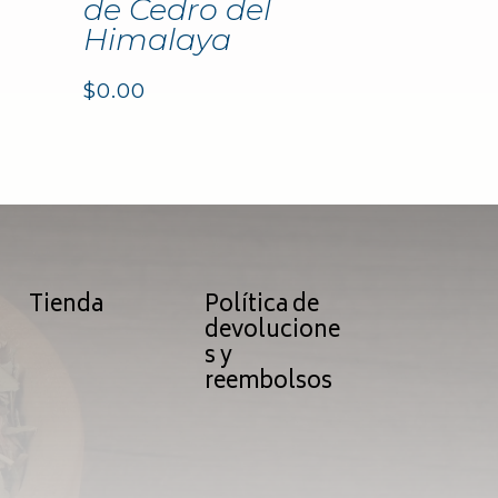
de Cedro del
Himalaya
$
0.00
Tienda
Política de
devolucione
s y
reembolsos