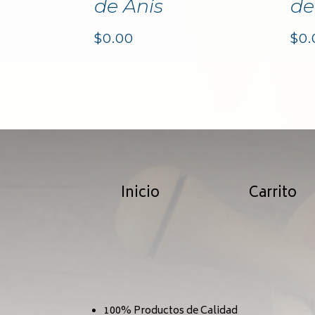
de Anís
de
$
0.00
$
0.
Inicio
Carrito
100% Productos de Calidad