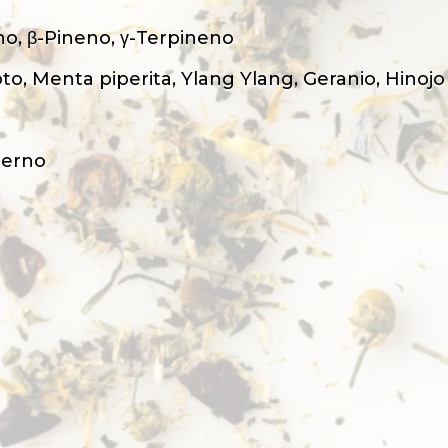
no, β-Pineno, γ-Terpineno
ipto, Menta piperita, Ylang Ylang, Geranio, Hinojo
terno