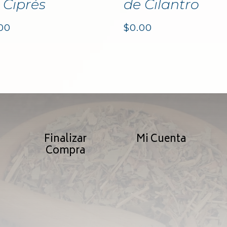
 Ciprés
de Cilantro
00
$
0.00
Finalizar
Mi Cuenta
Compra