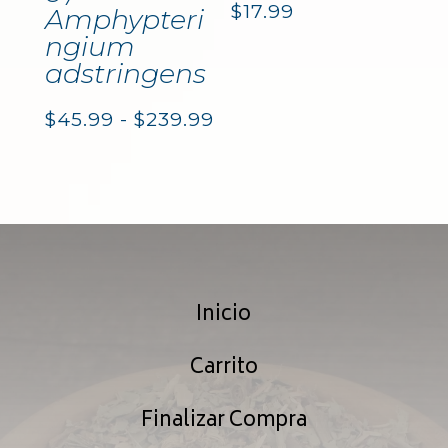
$
17.99
Amphypteri
ngium
adstringens
Rango
$
45.99
-
$
239.99
de
precios:
desde
$45.99
Inicio
hasta
$239.99
Carrito
Finalizar Compra