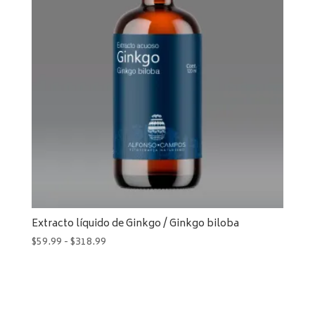
Extracto líquido de Ginkgo / Ginkgo biloba
Rango
$
59.99
-
$
318.99
de
precios:
desde
$59.99