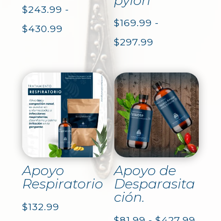
pylori
$
243.99
-
$
169.99
-
Rango
$
430.99
Rango
$
297.99
de
de
precios:
precios:
desde
desde
$243.99
$169.99
hasta
hasta
$430.99
$297.99
Apoyo
Apoyo de
Respiratorio
Desparasita
ción.
$
132.99
Ran
$
81.99
-
$
427.99