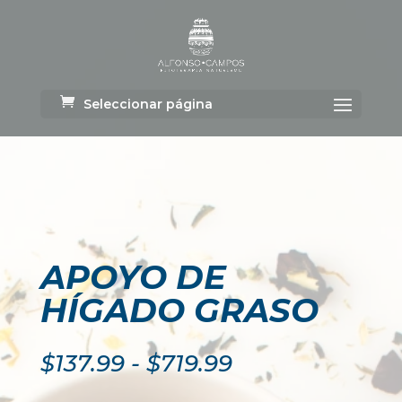
Seleccionar página
APOYO DE
HÍGADO GRASO
Rango
$
137.99
-
$
719.99
de