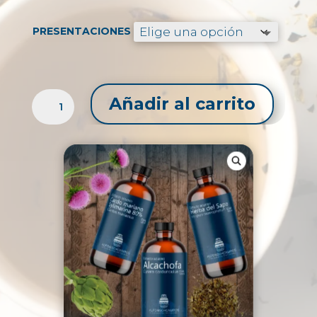
precios:
desde
$137.99
PRESENTACIONES
hasta
$719.99
APOYO
Añadir al carrito
DE
HÍGADO
GRASO
CANTIDAD