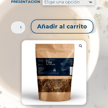
$29.99
PRESENTACIÓN
hasta
$76.99
TILA
Añadir al carrito
CORTE
TÉ
CANTIDAD