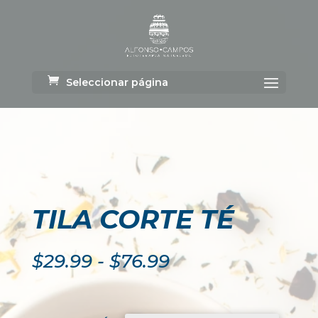
Seleccionar página
TILA CORTE TÉ
Rango
$
29.99
-
$
76.99
de
precios:
desde