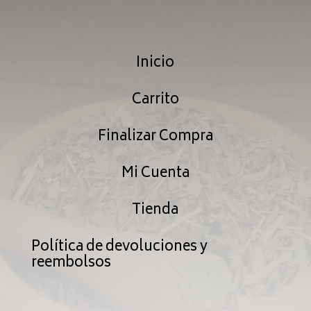
desde
desd
$39.99
$29.9
Inicio
hasta
hasta
$101.99
$76.9
Carrito
Finalizar Compra
Mi Cuenta
Tienda
Política de devoluciones y
reembolsos