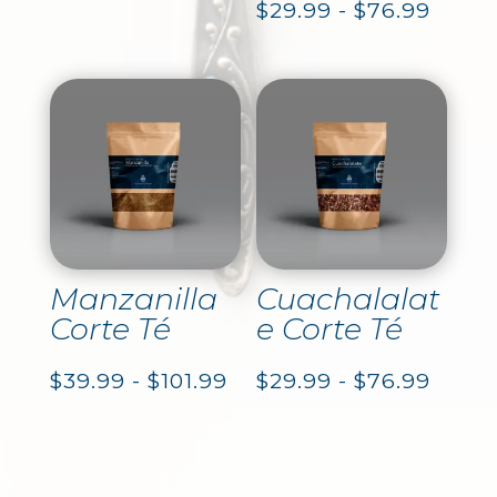
Rang
$
29.99
-
$
76.99
de
de
precios:
precio
desde
desd
$24.99
$29.9
hasta
hasta
$63.99
$76.9
Manzanilla
Cuachalalat
Corte Té
e Corte Té
Rango
Rang
$
39.99
-
$
101.99
$
29.99
-
$
76.99
de
de
precios:
precio