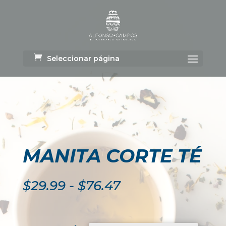
Seleccionar página
MANITA CORTE TÉ
Rango
$
29.99
-
$
76.47
de
precios:
desde