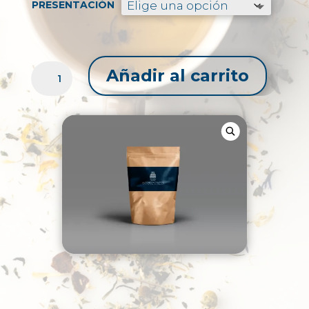
$29.99
PRESENTACIÓN
hasta
$76.47
MANITA
Añadir al carrito
CORTE
TÉ
CANTIDAD