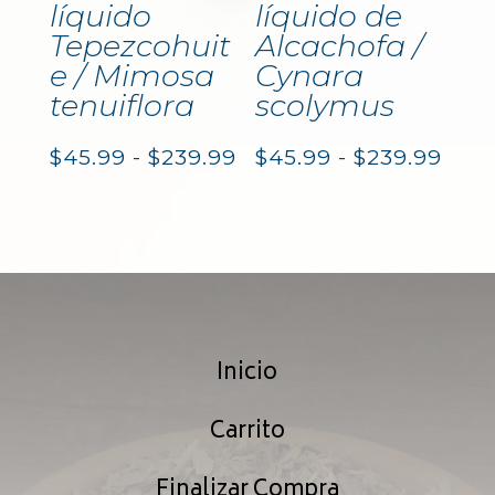
líquido
líquido de
Tepezcohuit
Alcachofa /
e / Mimosa
Cynara
tenuiflora
scolymus
Rango
Ran
$
45.99
-
$
239.99
$
45.99
-
$
239.99
de
de
precios:
prec
desde
des
$45.99
$45.
Inicio
hasta
hast
$239.99
$239
Carrito
Finalizar Compra