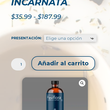
INCARNATA
Rango
$
35.99
-
$
187.99
de
precios:
desde
$35.99
PRESENTACIÓN:
hasta
$187.99
EXTRACTO
Añadir al carrito
LÍQUIDO
DE
PASIFLORA
/
PASSIFLORA
INCARNATA
CANTIDAD