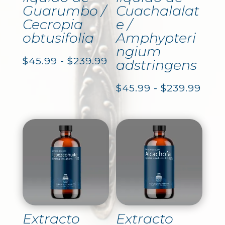
Guarumbo /
Cuachalalat
Cecropia
e /
obtusifolia
Amphypteri
ngium
Rango
$
45.99
-
$
239.99
adstringens
de
Ran
$
45.99
-
$
239.99
precios:
de
desde
prec
$45.99
des
hasta
$45.
$239.99
hast
$239
Extracto
Extracto