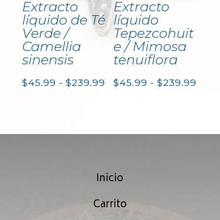
Extracto
Extracto
líquido de Té
líquido
Verde /
Tepezcohuit
Camellia
e / Mimosa
sinensis
tenuiflora
Rango
Ran
$
45.99
-
$
239.99
$
45.99
-
$
239.99
de
de
precios:
prec
desde
des
$45.99
$45.
Inicio
hasta
hast
$239.99
$239
Carrito