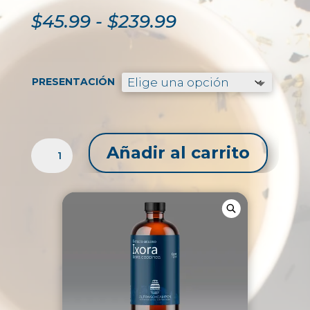
Rango
$
45.99
-
$
239.99
de
precios:
desde
$45.99
PRESENTACIÓN
hasta
$239.99
EXTRACTO
Añadir al carrito
LÍQUIDO
DE
IXORA
/
IXORA
COCCINEA
CANTIDAD