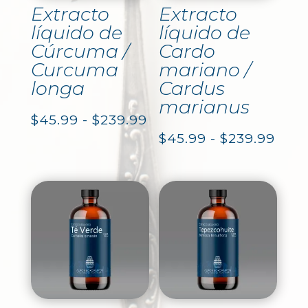
Extracto
Extracto
líquido de
líquido de
Cúrcuma /
Cardo
Curcuma
mariano /
longa
Cardus
marianus
Rango
$
45.99
-
$
239.99
Ran
$
45.99
-
$
239.99
de
de
precios:
prec
desde
des
$45.99
$45.
hasta
hast
$239.99
$239