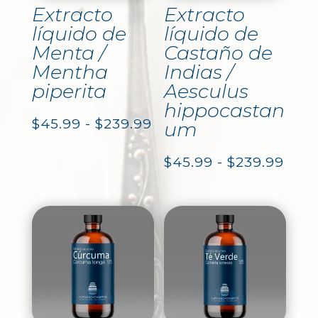
Extracto
Extracto
líquido de
líquido de
Menta /
Castaño de
Mentha
Indias /
piperita
Aesculus
hippocastan
Rango
$
45.99
-
$
239.99
um
de
Ran
$
45.99
-
$
239.99
precios:
de
desde
prec
$45.99
des
hasta
$45.
$239.99
hast