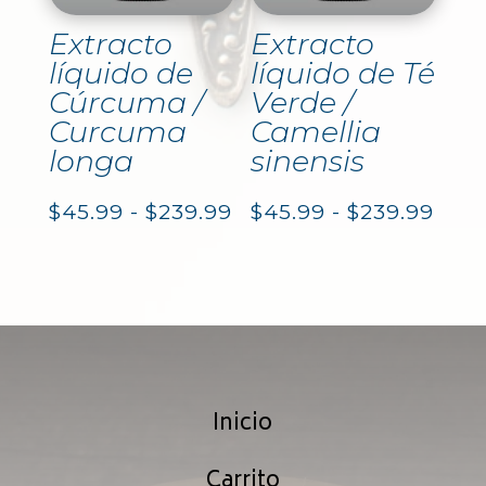
$239
Extracto
Extracto
líquido de
líquido de Té
Cúrcuma /
Verde /
Curcuma
Camellia
longa
sinensis
Rango
Ran
$
45.99
-
$
239.99
$
45.99
-
$
239.99
de
de
precios:
prec
desde
des
$45.99
$45.
Inicio
hasta
hast
$239.99
$239
Carrito