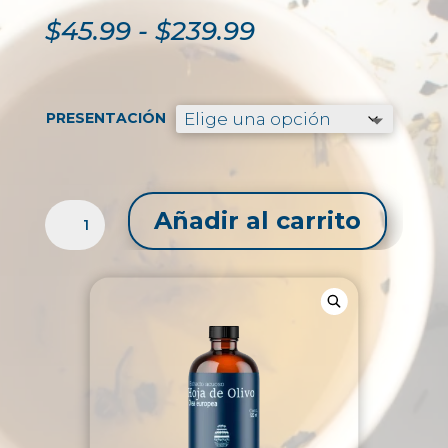
Rango
$
45.99
-
$
239.99
de
precios:
desde
$45.99
PRESENTACIÓN
hasta
$239.99
EXTRACTO
Añadir al carrito
LÍQUIDO
DE
HOJA
DE
OLIVO
/
OLEA
EUROPEA
CANTIDAD