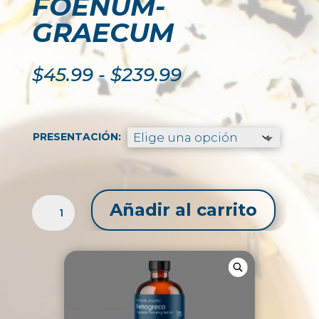
FOENUM-
GRAECUM
Rango
$
45.99
-
$
239.99
de
precios:
desde
$45.99
PRESENTACIÓN:
hasta
$239.99
EXTRACTO
Añadir al carrito
LÍQUIDO
DE
FENOGRECO
/
TRIGONELLA
FOENUM-
GRAECUM