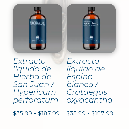
precios:
prec
desde
des
$45.99
$45.
hasta
hast
$239.99
$239
Extracto
Extracto
líquido de
líquido de
Hierba de
Espino
San Juan /
blanco /
Hypericum
Crataegus
perforatum
oxyacantha
Rango
Rang
$
35.99
-
$
187.99
$
35.99
-
$
187.99
de
de