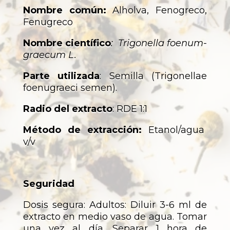
Nombre común:
Alholva, Fenogreco,
Fenugreco
Nombre científico
: Trigonella foenum-
graecum L.
Parte utilizada
: Semilla (Trigonellae
foenugraeci semen).
Radio del extracto
: RDE 1:1
Método de extracción:
Etanol/agua
v/v
Seguridad
Dosis segura: Adultos: Diluir 3-6 ml de
extracto en medio vaso de agua. Tomar
una vez al día. Separar 1 hora de