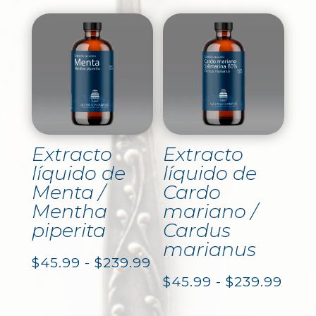
Extracto
Extracto
líquido de
líquido de
Menta /
Cardo
Mentha
mariano /
piperita
Cardus
marianus
Rango
$
45.99
-
$
239.99
Ran
$
45.99
-
$
239.99
de
de