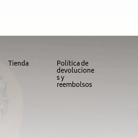
Tienda
Política de
devolucione
s y
reembolsos