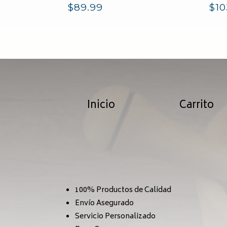
$
89.99
$
10
Inicio
Carrito
100% Productos de Calidad
Envío Asegurado
Servicio Personalizado