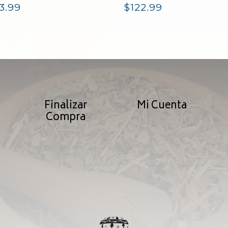
3.99
$
122.99
Finalizar
Mi Cuenta
Compra