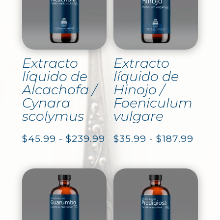
Extracto
Extracto
líquido de
líquido de
Alcachofa /
Hinojo /
Cynara
Foeniculum
scolymus
vulgare
Rango
Rang
$
45.99
-
$
239.99
$
35.99
-
$
187.99
de
de
precios:
preci
desde
desd
$45.99
$35.