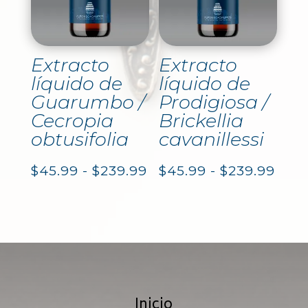
hasta
hast
$239.99
$187.
Extracto
Extracto
líquido de
líquido de
Guarumbo /
Prodigiosa /
Cecropia
Brickellia
obtusifolia
cavanillessi
Rango
Ran
$
45.99
-
$
239.99
$
45.99
-
$
239.99
de
de
precios:
prec
desde
des
$45.99
$45.
Inicio
hasta
hast