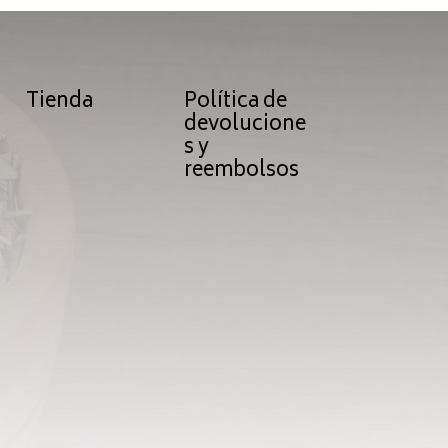
Tienda
Política de
devolucione
s y
reembolsos