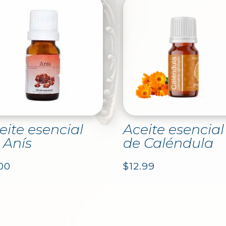
eite esencial
Aceite esencial
 Anís
de Caléndula
00
$
12.99