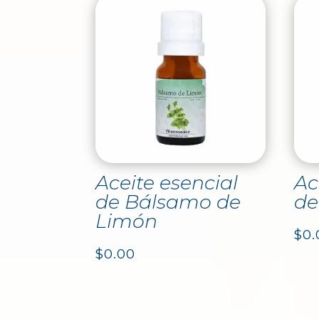
Aceite esencial
Ac
de Bálsamo de
de
Limón
$
0.
$
0.00