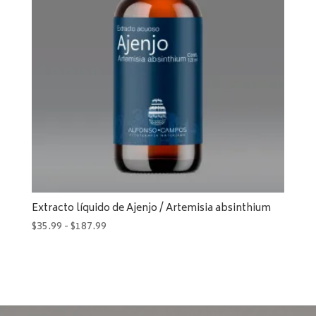
Extracto líquido de Ajenjo / Artemisia absinthium
Rango
$
35.99
-
$
187.99
de
precios:
desde
$35.99
hasta