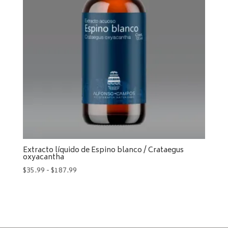
Extracto líquido de Espino blanco / Crataegus
oxyacantha
Rango
$
35.99
-
$
187.99
de
precios:
desde
$35.99