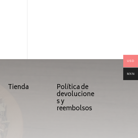
USD
MXN
Tienda
Política de
devolucione
s y
reembolsos