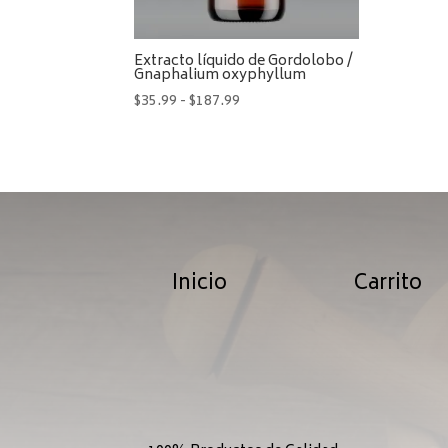
Extracto líquido de Gordolobo /
Gnaphalium oxyphyllum
Rango
$
35.99
-
$
187.99
de
precios:
desde
$35.99
hasta
$187.99
Inicio
Carrito