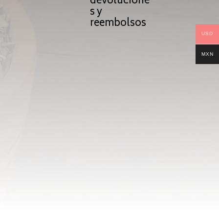
devolucione
s y
reembolsos
USD
MXN