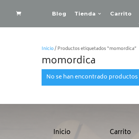
Blog
Tienda
Carrito
Inicio
/ Productos etiquetados “momordica”
momordica
No se han encontrado productos 
Inicio
Carrito