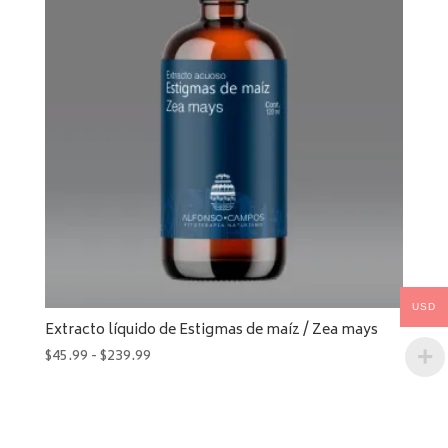
USD
Extracto líquido de Estigmas de maíz / Zea mays
Rango
$
45.99
-
$
239.99
de
precios:
desde
$45.99