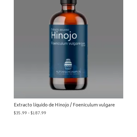
$45.99
hasta
$239.99
Extracto líquido de Hinojo / Foeniculum vulgare
Rango
$
35.99
-
$
187.99
de
precios:
desde