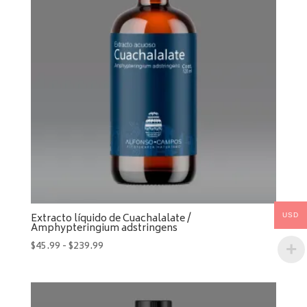
Extracto líquido de Cuachalalate /
USD
Amphypteringium adstringens
Rango
$
45.99
-
$
239.99
de
precios:
desde