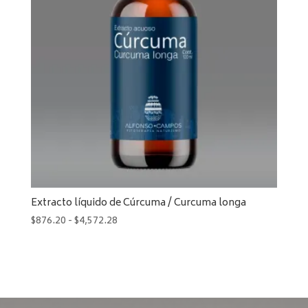
Extracto líquido de Cúrcuma / Curcuma longa
Rango
$
876.20
-
$
4,572.28
de
precios:
desde
$876.20
hasta