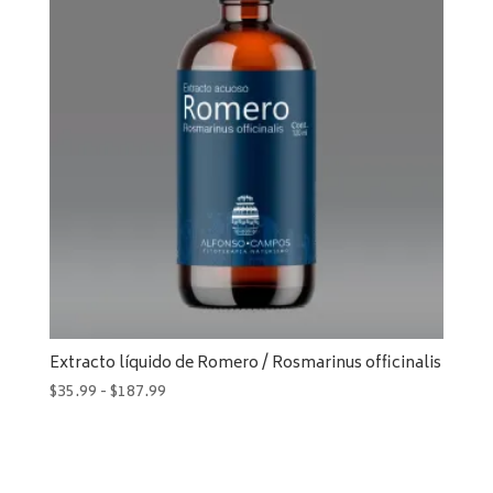
hasta
$187.99
Extracto líquido de Romero / Rosmarinus officinalis
Rango
$
35.99
-
$
187.99
de
precios:
desde
$35.99