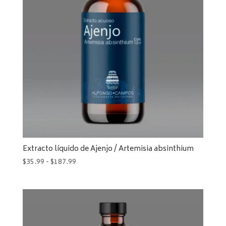
Extracto líquido de Ajenjo / Artemisia absinthium
Rango
$
35.99
-
$
187.99
de
precios:
desde
$35.99
hasta