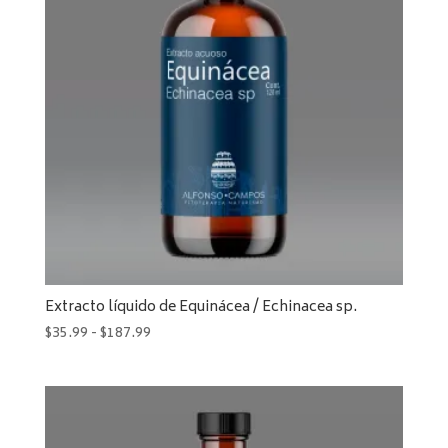
$187.99
Extracto líquido de Equinácea / Echinacea sp.
Rango
$
35.99
-
$
187.99
de
precios:
desde
$35.99
hasta