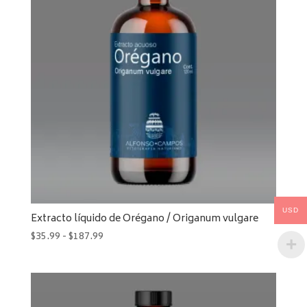
$187.99
USD
Extracto líquido de Orégano / Origanum vulgare
Rango
$
35.99
-
$
187.99
de
precios:
desde
$35.99