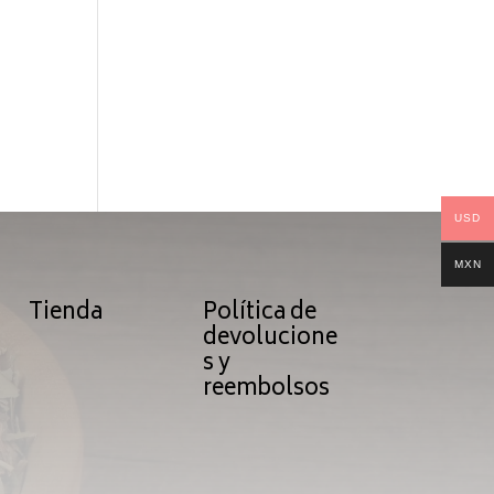
USD
MXN
Tienda
Política de
devolucione
s y
reembolsos