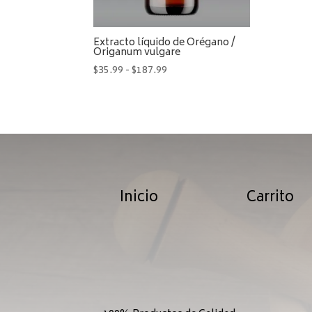
Extracto líquido de Orégano /
Origanum vulgare
Rango
$
35.99
-
$
187.99
de
precios:
desde
$35.99
hasta
$187.99
Inicio
Carrito