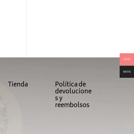
USD
MXN
Tienda
Política de
devolucione
s y
reembolsos