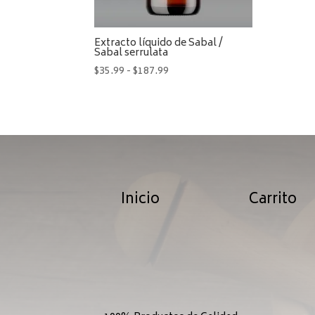
Extracto líquido de Sabal /
Sabal serrulata
Rango
$
35.99
-
$
187.99
de
precios:
desde
$35.99
hasta
$187.99
Inicio
Carrito