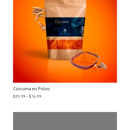
$76.99
Cúrcuma en Polvo
Rango
$
29.99
-
$
76.99
de
precios:
desde
$29.99
hasta