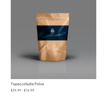
$39.99
hasta
$101.99
Tepezcohuite Polvo
Rango
$
29.99
-
$
76.99
de
precios:
desde