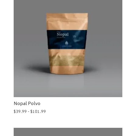
hasta
$76.99
Nopal Polvo
Rango
$
39.99
-
$
101.99
de
precios:
desde