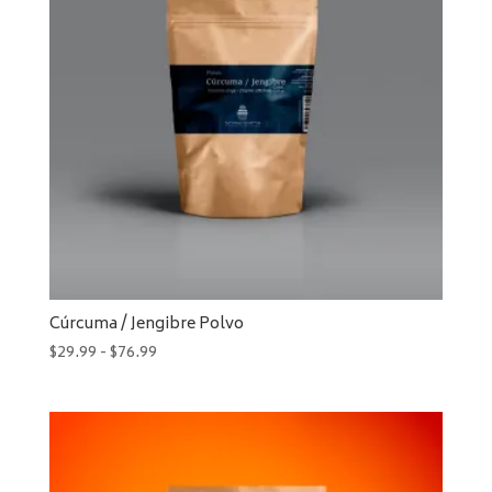
Cúrcuma / Jengibre Polvo
Rango
$
29.99
-
$
76.99
de
precios:
desde
$29.99
hasta