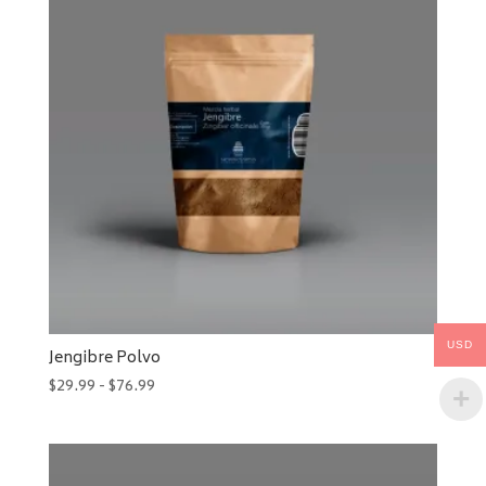
hasta
$101.99
USD
Jengibre Polvo
Rango
$
29.99
-
$
76.99
de
precios:
desde
$29.99