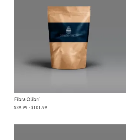
$76.99
Fibra Olibrí
Rango
$
39.99
-
$
101.99
de
precios:
desde
$39.99